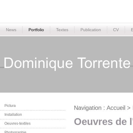
News
Portfolio
Textes
Publication
CV
E
Pictura
Navigation :
Accueil
>
Installation
Oeuvres de l'
Oeuvres-textiles
Photographie