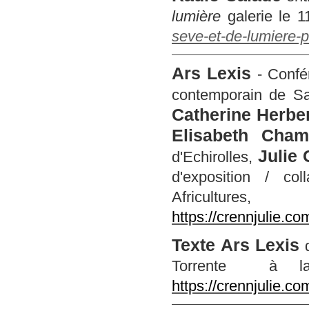
lumière
galerie le 
seve-et-de-lumiere-p
Ars Lexis
- Confé
contemporain de Sa
Catherine Herbe
Elisabeth Cha
Julie
d'Echirolles,
d'exposition / co
Africultur
https://crennjulie.c
Texte Ars Lexis
Torrente à la 
https://crennjulie.c