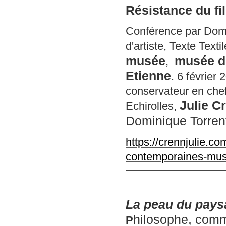
Résistance du fi
Conférence par Domi
d'artiste, Texte Text
musée
musée d'
,
Etienne
. 6 février
conservateur en che
Julie C
Echirolles,
Dominique Torren
https://crennjulie.c
contemporaines-muse
La peau du pays
hilosophe,
commi
P