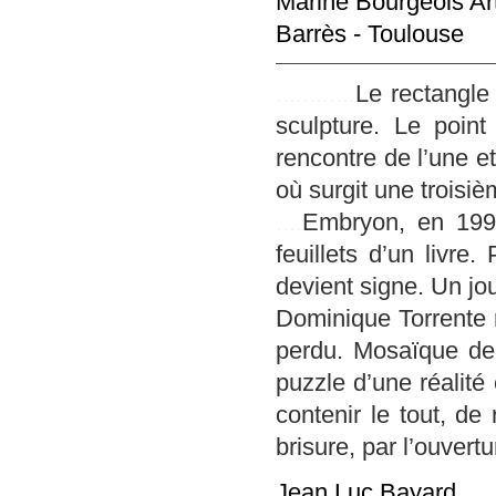
Marine Bourgeois Arti
Barrès - Toulouse
............
Le rectangle 
sculpture. Le poin
rencontre de l’une et
où surgit une troisiè
....
Embryon, en 1996
feuillets d’un livre
devient signe. Un jou
Dominique Torrente r
perdu. Mosaïque de v
puzzle d’une réalité
contenir le tout, d
brisure, par l’ouvert
Jean Luc Bayard